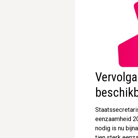
Vervolga
beschik
Staatssecretari
eenzaamheid 20
nodig is nu bij
tien sterk eenz