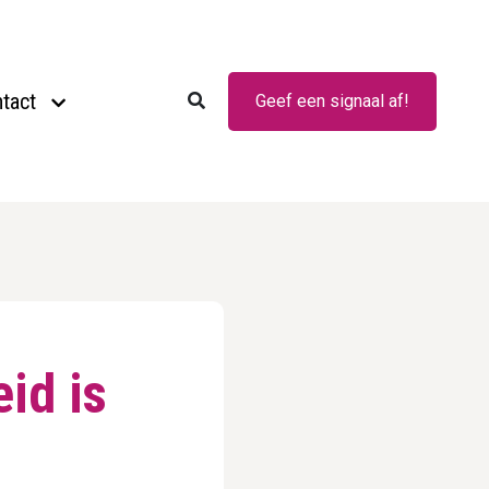
tact
Geef een signaal af!
id is