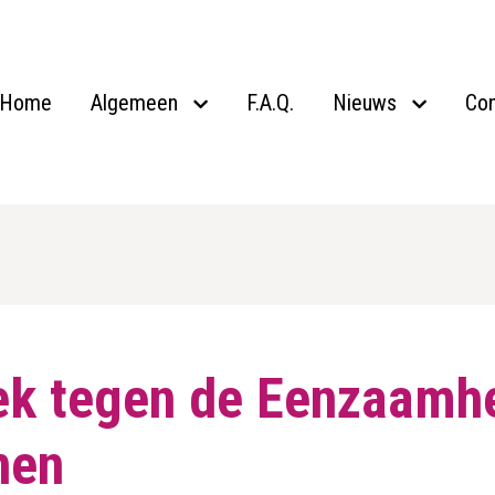
Home
Algemeen
F.A.Q.
Nieuws
Con
k tegen de Eenzaamhe
nen