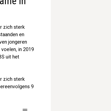
name in
r zich sterk
staanden en
ven jongeren
 voelen, in 2019
BS uit het
r zich sterk
tereenvolgens 9