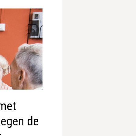
 met
tegen de