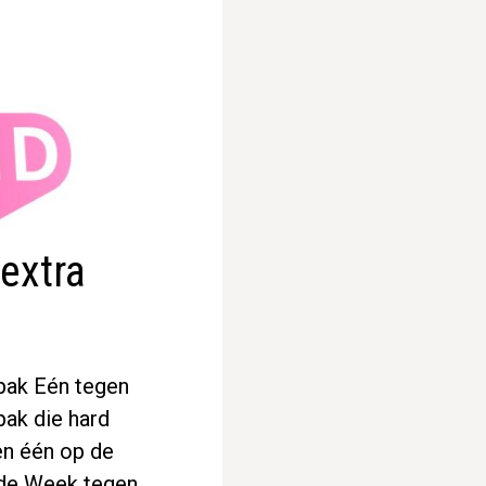
extra
npak Eén tegen
ak die hard
en één op de
 de Week tegen