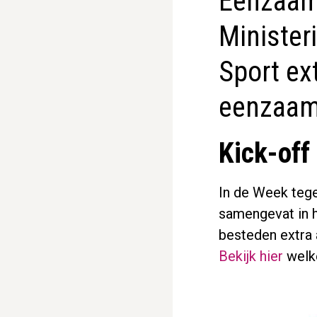
Eenzaamh
Minister
Sport ex
eenzaam
Kick-off
In de Week tege
samengevat in h
besteden extra
Bekijk hier
welke