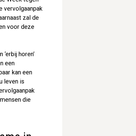
de vervolgaanpak
aarnaast zal de
gen voor deze
‘erbij horen’
jn een
baar kan een
u leven is
vervolgaanpak
r mensen die
Zoeken