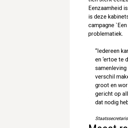
Eenzaamheid is 
is deze kabinet
campagne `Een k
problematiek.
“Iedereen ka
en ‘ertoe te 
samenleving 
verschil make
groot en wor
gericht op a
dat nodig heb
Staatssecretari