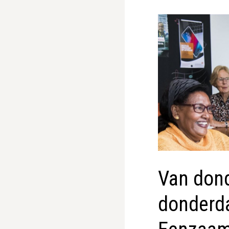
Van dond
donderda