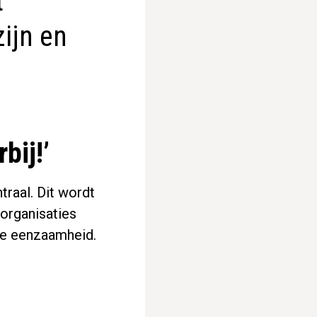
t
ijn en
bij!’
raal. Dit wordt
organisaties
de eenzaamheid.