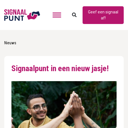
Geef een signaal
af!
Nieuws
Signaalpunt in een nieuw jasje!